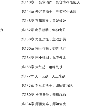
第140章 一品堂动作，慕容博vs段延庆
第144章 慕容复插手，灵鹫宫小妹妹
第148章 互飙演技，童姥嫉妒
战力
第152章 出手相助，剑神出丑
第156章 力压众怪，主动加罚
第160章 梅兰竹菊，御兽飞行
第164章 回小镜湖，九岁云儿
第168章 大战起，萧峰乱杀
第172章 天下无敌，天上来敌
第176章 李秋水动手，四招败两绝
第180章 摊牌身份，师祖乖乖
第184章 师祖为难，师姐偷袭