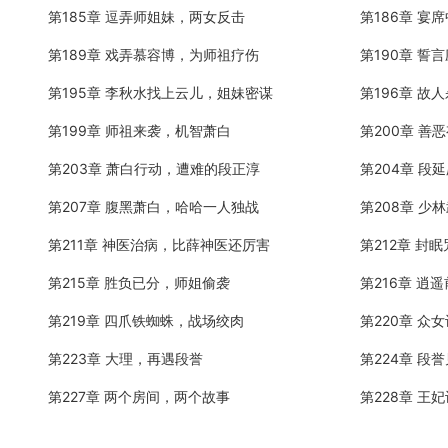
第185章 逗弄师姐妹，两女反击
第186章 宴
第189章 戏弄慕容博，为师祖疗伤
第190章 誓
第195章 李秋水找上云儿，姐妹密谋
第196章 故
第199章 师祖来袭，机智萧白
第200章 善
第203章 萧白行动，遭难的段正淳
第204章 段
第207章 腹黑萧白，哈哈一人独战
第208章 少
第211章 神医治病，比薛神医还厉害
第212章 封
第215章 胜负已分，师姐偷袭
第216章 逍
第219章 四爪铁蜘蛛，战场绞肉
第220章 众
第223章 大理，再遇段誉
第224章 段
第227章 两个房间，两个故事
第228章 王