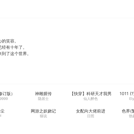
心的笑容。
已经有十年了。
来到了这个世界。
修订版）
神雕腥传
【快穿】科研天才我男
1011 (
神 (繁)
9999
隐居士
仙人醉色
El
浮尘
网游之妖娆记
女配向大佬前进
色界(
声
猫说
日照
勃