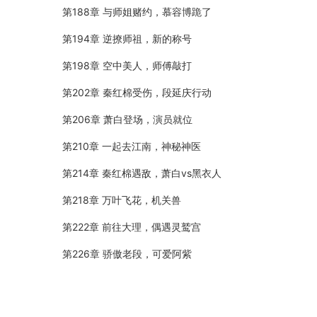
第188章 与师姐赌约，慕容博跪了
第194章 逆撩师祖，新的称号
第198章 空中美人，师傅敲打
第202章 秦红棉受伤，段延庆行动
第206章 萧白登场，演员就位
第210章 一起去江南，神秘神医
第214章 秦红棉遇敌，萧白vs黑衣人
第218章 万叶飞花，机关兽
第222章 前往大理，偶遇灵鹫宫
第226章 骄傲老段，可爱阿紫