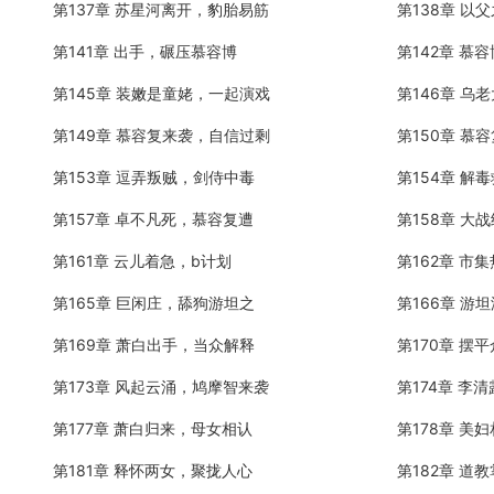
第137章 苏星河离开，豹胎易筋
第138章 以
第141章 出手，碾压慕容博
第142章 慕
第145章 装嫩是童姥，一起演戏
第146章 乌
第149章 慕容复来袭，自信过剩
第150章 慕
第153章 逗弄叛贼，剑侍中毒
第154章 解
第157章 卓不凡死，慕容复遭
第158章 大
第161章 云儿着急，b计划
第162章 市
第165章 巨闲庄，舔狗游坦之
第166章 游
第169章 萧白出手，当众解释
第170章 摆
第173章 风起云涌，鸠摩智来袭
第174章 李清
第177章 萧白归来，母女相认
第178章 美
第181章 释怀两女，聚拢人心
第182章 道