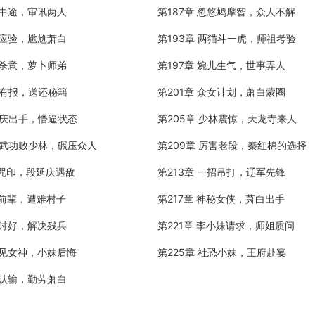
席中途，审讯两人
第187章 忽悠鸠摩智，众人不解
言应验，尴尬萧白
第193章 两猫斗一虎，师祖考验
人杀意，萝卜师弟
第197章 婉儿生气，世事弄人
恶有报，送还秘籍
第201章 众女计划，萧白蒙圈
延庆出手，懵逼状态
第205章 少林震惊，天龙寺来人
林武功败少林，碾压众人
第209章 厉害老段，秦红棉的选择
眠咒印，段延庆遇敌
第213章 一招吊打，辽军先锋
遥前辈，遭难村子
第217章 神秘女侠，萧白出手
女讨好，解决残兵
第221章 李小妹请求，师姐质问
誉见女神，小妹后悔
第225章 社恐小妹，王府赴宴
妃认输，勤劳萧白