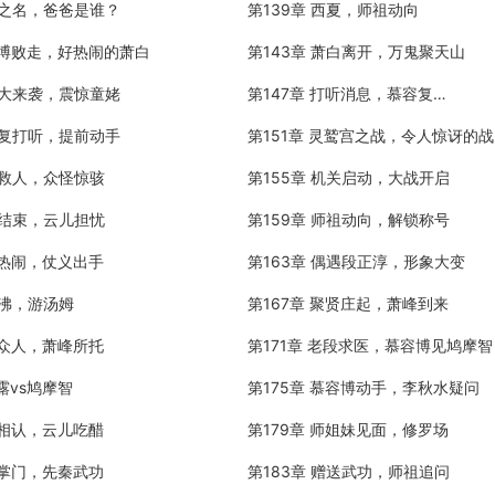
父之名，爸爸是谁？
第139章 西夏，师祖动向
容博败走，好热闹的萧白
第143章 萧白离开，万鬼聚天山
老大来袭，震惊童姥
第147章 打听消息，慕容复…
容复打听，提前动手
第151章 灵鹫宫之战，令人惊讶的
毒救人，众怪惊骇
第155章 机关启动，大战开启
战结束，云儿担忧
第159章 师祖动向，解锁称号
集热闹，仗义出手
第163章 偶遇段正淳，形象大变
坦沸，游汤姆
第167章 聚贤庄起，萧峰到来
平众人，萧峰所托
第171章 老段求医，慕容博见鸠摩智
露vs鸠摩智
第175章 慕容博动手，李秋水疑问
妇相认，云儿吃醋
第179章 师姐妹见面，修罗场
教掌门，先秦武功
第183章 赠送武功，师祖追问