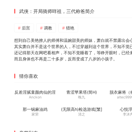
武侠：开局骑师咩祖，三代称爸简介
后宫
调教
猎艳
想到自己美艳撩人的师傅和温婉甜美的师妹，萧白就不禁露出会
其实萧白并不是这个世界的人，不过穿越到这个世界，不知不觉
还记得那天在网吧看相声，不知不觉睡着了，等睁开眼时，已经
而且身体也不再是二十多岁，反而变成了八岁的小孩子。
猜你喜欢
反差淫腻童颜肉仙的淫
青涩苹果塔(简H)
脱衣麻将（
堕修仙传
Anckon
晚九
altec999
那一锅麻油鸡
(无限高h)检选游戏[繁]
心悦
家荣
清之
李沐