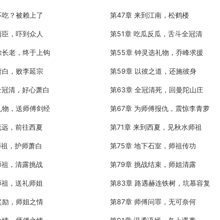
不吃？被赖上了
第47章 来到江南，松鹤楼
两臣，吓到众人
第51章 吃瓜反瓜，舌斗全冠清
骂徐长老，终于上钩
第55章 钟灵选礼物，乔峰求援
萧白，败李延宗
第59章 以彼之道，还施彼身
罪全冠清，好心萧白
第63章 全冠清死，回曼陀山庄
备礼物，送师傅剑经
第67章 为师傅报仇，震惊李青萝
疏远，前往西夏
第71章 来到西夏，见秋水师祖
师祖，护师萧白
第75章 地下石室，师祖传功
师祖，清露挑战
第79章 挑战结束，师姐清露
师祖，送礼师姐
第83章 路遇赫连铁树，坑慕容复
奖励，师姐之情
第87章 师傅问罪，无可奈何