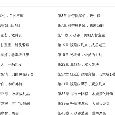
阮星竹，杀孙三霸
第3章 治疗阮星竹，云中鹤
，曼陀山庄消息
第7章 段誉得机缘，我来截胡
司空玄，救钟灵
第11章 万劫谷，美妇人甘宝宝
惫的甘宝宝，钟灵爱慕
第15章 段延庆到来，战岳老三
红棉看好，恶毒段延庆
第19章 见段誉，钟灵的主动
救人，一触即发
第23章 混战起，双人剑法
娇木婉清，刀白凤在行动
第27章 段延庆得知真相，老大成卧
萧白，彻底摊牌
第31章 段延庆黑手，观众到来
涵段正淳，收取战利品
第35章 得到一阳指，木婉清的味道
龙寺求援，甘宝宝报酬
第39章 扮演鸠摩智，大闹天龙寺
锅摩智，离去
第43章 万劫谷遭袭，遇鸠摩智