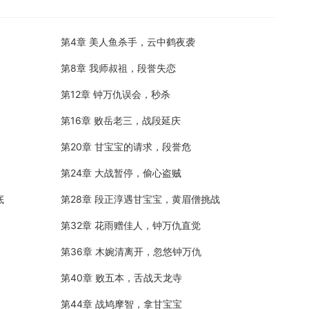
第4章 美人鱼杀手，云中鹤夜袭
第8章 我师叔祖，段誉失恋
第12章 钟万仇误会，秒杀
第16章 败岳老三，战段延庆
第20章 甘宝宝的请求，段誉危
第24章 大战暂停，偷心盗贼
底
第28章 段正淳遇甘宝宝，黄眉僧挑战
第32章 花雨赠佳人，钟万仇直觉
第36章 木婉清离开，忽悠钟万仇
第40章 败五本，舌战天龙寺
第44章 战鸠摩智，拿甘宝宝