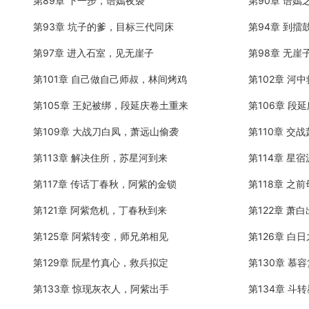
第89章 下一步，语嫣夜袭
第90章 语嫣
第93章 坑子的爹，目标三代同床
第94章 到擂
第97章 进入石室，见无崖子
第98章 无
第101章 自己做自己师叔，林间烤鸡
第102章 河
第105章 王妃被绑，段延庆卷土重来
第106章 段
第109章 大战刀白凤，萧远山偷袭
第110章 交
第113章 解决住所，苏星河到来
第114章 星
第117章 传话丁春秋，阿紫的金锁
第118章 之
第121章 阿紫危机，丁春秋到来
第122章 萧
第125章 阿紫转变，师兄弟相见
第126章 白
第129章 阮星竹真心，救兵拟定
第130章 慕
第133章 惊现灰衣人，阿紫出手
第134章 斗