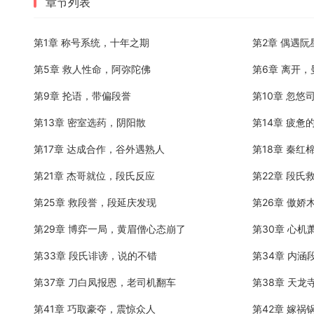
章节列表
第1章 称号系统，十年之期
第2章 偶遇
第5章 救人性命，阿弥陀佛
第6章 离开
第9章 抡语，带偏段誉
第10章 忽悠
第13章 密室选药，阴阳散
第14章 疲
第17章 达成合作，谷外遇熟人
第18章 秦
第21章 杰哥就位，段氏反应
第22章 段氏
第25章 救段誉，段延庆发现
第26章 傲
第29章 博弈一局，黄眉僧心态崩了
第30章 心机
第33章 段氏诽谤，说的不错
第34章 内
第37章 刀白凤报恩，老司机翻车
第38章 天
第41章 巧取豪夺，震惊众人
第42章 嫁祸