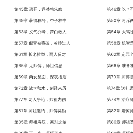
第45章 离开，遇莽牯朱蛤
第46章 吃？
第49章 获得称号，杏子林中
第50章 呵斥
第53章 义气乔峰，萧白救人
第54章 大
第57章 假冒被戳破，冷静过人
第58章 机智
第61章 长老推举，两人反对
第62章 定
第65章 见师傅，师祖信息
第66章 准
第69章 两女见面，深夜描眉
第70章 师傅
第73章 战李秋水，剑经来历
第74章 送礼
第77章 两人争论，师祖内伤
第78章 治疗
第81章 师姐邀约，师傅奖励
第82章 震惊
第85章 师祖寿辰，离别之始
第86章 师祖