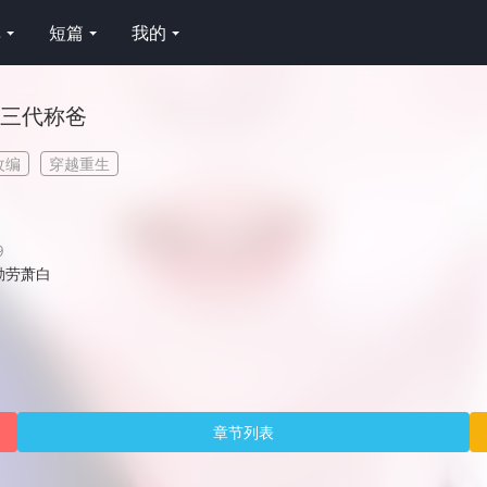
库
短篇
我的
三代称爸
改编
穿越重生
9
勤劳萧白
章节列表