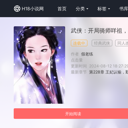
H18小说网
首页
分类
标签
书
武侠：开局骑师咩祖，
连载中
经典武侠
同人
作者
假老练
点击量
更新时间
2024-08-12 18:27:2
最新章节
第228章 王妃认输，
开始阅读