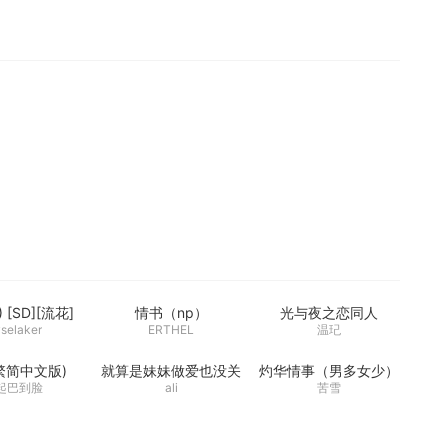
?) [SD][流花]
情书（np）
光与夜之恋同人
yselaker
ERTHEL
温玘
繁简中文版)
就算是妹妹做爱也没关
灼华情事（男多女少）
系吧？
起巴到脸
ali
苦雪