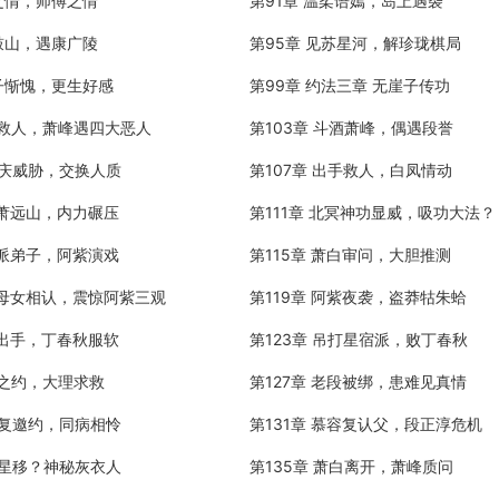
之情，师傅之情
第91章 温柔语嫣，岛上遇袭
鼓山，遇康广陵
第95章 见苏星河，解珍珑棋局
崖子惭愧，更生好感
第99章 约法三章 无崖子传功
中救人，萧峰遇四大恶人
第103章 斗酒萧峰，偶遇段誉
延庆威胁，交换人质
第107章 出手救人，白凤情动
战萧远山，内力碾压
第111章 北冥神功显威，吸功大法？
宿派弟子，阿紫演戏
第115章 萧白审问，大胆推测
前母女相认，震惊阿紫三观
第119章 阿紫夜袭，盗莽牯朱蛤
白出手，丁春秋服软
第123章 吊打星宿派，败丁春秋
日之约，大理求救
第127章 老段被绑，患难见真情
容复邀约，同病相怜
第131章 慕容复认父，段正淳危机
转星移？神秘灰衣人
第135章 萧白离开，萧峰质问