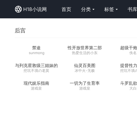
H18小说网
首页
分类
标签
书
后宫
禁途
性开放世界第二部
超级干
sunmong
热爱生活的小东
佚名
与列克星敦级三姐妹的
仙灵百美图
提督性
海边假日
挖坑不填の老莫
冰中火-无极
挖坑不填
现代娱乐指南
一切为了生育率
斗罗乱
游戏皇
游戏皇
大白