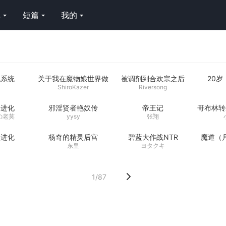
库
短篇
我的
炮系统
关于我在魔物娘世界做
被调剂到合欢宗之后
20
生意的那些事
ShiroKazer
Riversong
力进化
邪淫贤者艳奴传
帝王记
哥布林转
の老莫
yysy
张翔
欲进化
杨奇的精灵后宫
碧蓝大作战NTR
魔道（
东皇
ヨタクキ
1/87