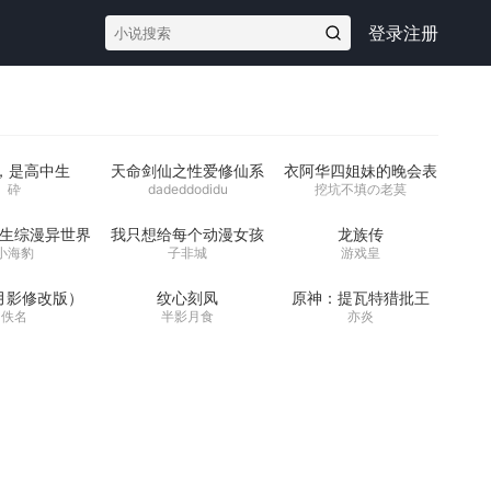
登录
注册
岁，是高中生
天命剑仙之性爱修仙系
衣阿华四姐妹的晚会表
统
演
砕
dadeddodidu
挖坑不填の老莫
生综漫异世界
我只想给每个动漫女孩
龙族传
一个家
小海豹
子非城
游戏皇
月影修改版）
纹心刻凤
原神：提瓦特猎批王
佚名
半影月食
亦炎